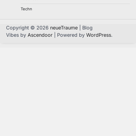
geliebter Mensch stirbt
3
Techn
germdbt
June 30, 2026
Copyright © 2026
neueTraume
| Blog
Wer ist wer in der Rechtsbranche:
Vibes by
Ascendoor
| Powered by
WordPress
.
Die verschiedenen Arten von
Rechtsexperten verstehen
4
germdbt
June 12, 2026
Wie eine Autoscheiben
Steinschlagreparatur für klare
Sicht und mehr Fahrkomfort sorgt
5
germdbt
June 9, 2026