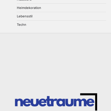
Heimdekoration
Lebensstil
Techn
Wichtige Dienstleistungen, die Sie
in Betracht ziehen sollten, wenn ein
geliebter Mensch stirbt
3
germdbt
June 30, 2026
Wer ist wer in der Rechtsbranche:
Die verschiedenen Arten von
Rechtsexperten verstehen
4
germdbt
June 12, 2026
Wie eine Autoscheiben
Steinschlagreparatur für klare
Sicht und mehr Fahrkomfort sorgt
5
germdbt
June 9, 2026