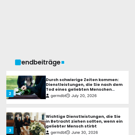
Das Wichtigste zur Renovierung:
Die besten Upgrades für Ihr
Zuhause
1
germdbt
July 27, 2026
Durch schwierige Zeiten kommen:
Dienstleistungen, die Sie nach dem
Tod eines geliebten Menschen
2
unterstützen
germdbt
July 20, 2026
Trendbeiträge
Wichtige Dienstleistungen, die Sie
in Betracht ziehen sollten, wenn ein
geliebter Mensch stirbt
3
germdbt
June 30, 2026
Wer ist wer in der Rechtsbranche:
Die verschiedenen Arten von
Rechtsexperten verstehen
4
germdbt
June 12, 2026