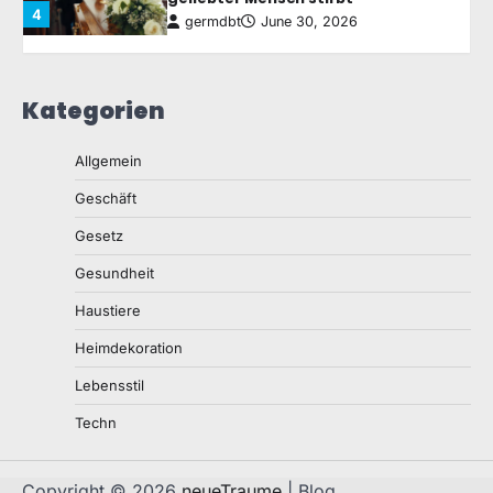
4
germdbt
June 30, 2026
Wer ist wer in der Rechtsbranche:
Kategorien
Die verschiedenen Arten von
Rechtsexperten verstehen
5
germdbt
June 12, 2026
Allgemein
Geschäft
Wie Gartengestaltung Ihnen hilft,
Gesetz
einen funktionalen und schönen
Außenbereich zu schaffen
Gesundheit
1
germdbt
August 7, 2026
Haustiere
Heimdekoration
Das Wichtigste zur Renovierung:
Die besten Upgrades für Ihr
Lebensstil
Zuhause
2
Techn
germdbt
July 27, 2026
Copyright © 2026
neueTraume
| Blog