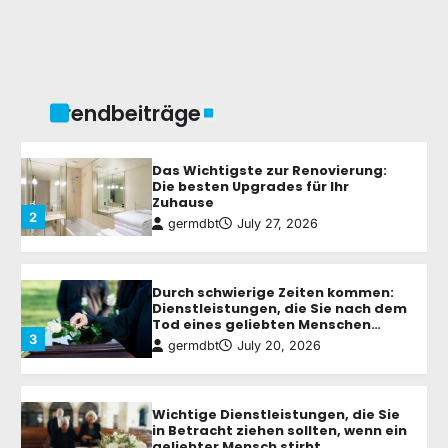
Wie Gartengestaltung Ihnen hilft,
einen funktionalen und schönen
Außenbereich zu schaffen
1
germdbt
August 7, 2026
Trendbeiträge
Das Wichtigste zur Renovierung:
Die besten Upgrades für Ihr
Zuhause
2
germdbt
July 27, 2026
Durch schwierige Zeiten kommen:
Dienstleistungen, die Sie nach dem
Tod eines geliebten Menschen
3
unterstützen
germdbt
July 20, 2026
Wichtige Dienstleistungen, die Sie
in Betracht ziehen sollten, wenn ein
geliebter Mensch stirbt