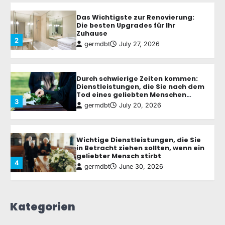
germdbt
July 27, 2026
Durch schwierige Zeiten kommen:
Dienstleistungen, die Sie nach dem
Tod eines geliebten Menschen
3
unterstützen
germdbt
July 20, 2026
Wichtige Dienstleistungen, die Sie
in Betracht ziehen sollten, wenn ein
geliebter Mensch stirbt
4
germdbt
June 30, 2026
Wer ist wer in der Rechtsbranche:
Die verschiedenen Arten von
Rechtsexperten verstehen
5
germdbt
June 12, 2026
Kategorien
Wie Gartengestaltung Ihnen hilft,