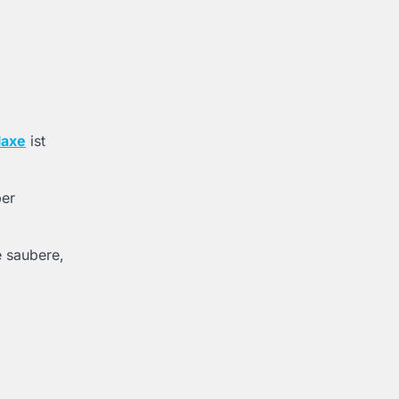
laxe
ist
ber
e saubere,