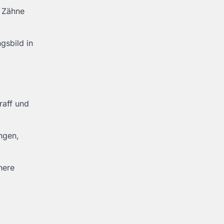
r Zähne
gsbild in
raff und
ngen,
here