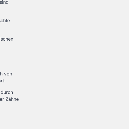
sind
schte
tischen
ch von
rt.
 durch
her Zähne