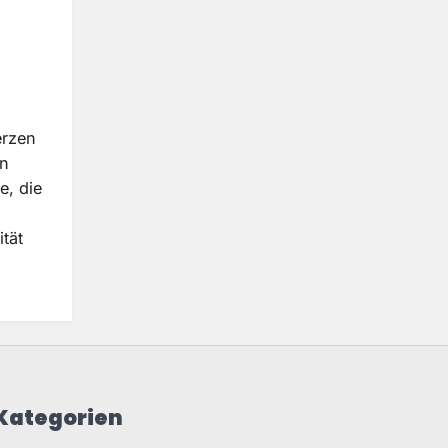
rzen
en
e, die
tät
Kategorien