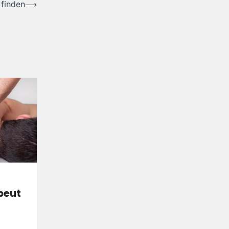
 finden
⟶
peut