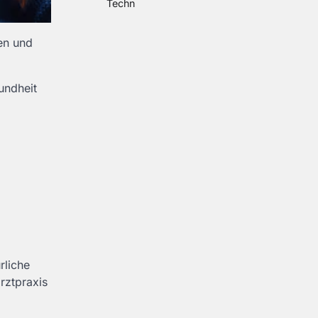
Techn
en und
undheit
rliche
rztpraxis